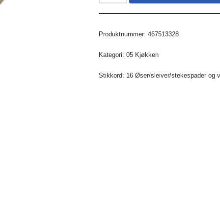
Produktnummer:
467513328
Kategori:
05 Kjøkken
Stikkord:
16 Øser/sleiver/stekespader og v