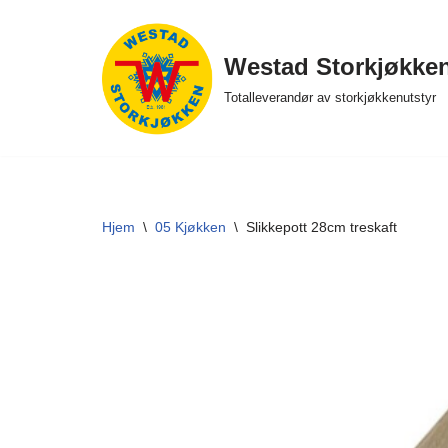
Hopp
Westad Storkjøkke
til
Totalleverandør av storkjøkkenutstyr
innholdet
Hjem
\
05 Kjøkken
\
Slikkepott 28cm treskaft