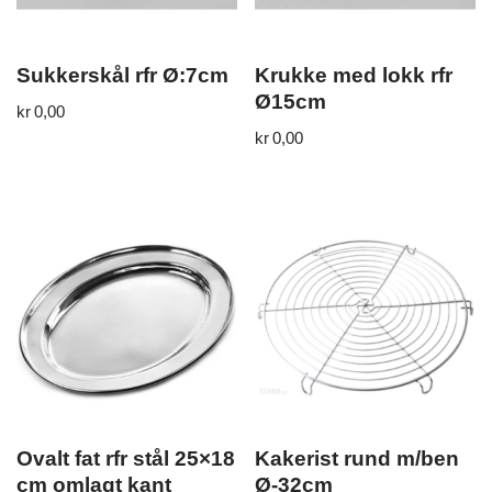
Sukkerskål rfr Ø:7cm
Krukke med lokk rfr
Ø15cm
kr
0,00
kr
0,00
Ovalt fat rfr stål 25×18
Kakerist rund m/ben
cm omlagt kant
Ø-32cm