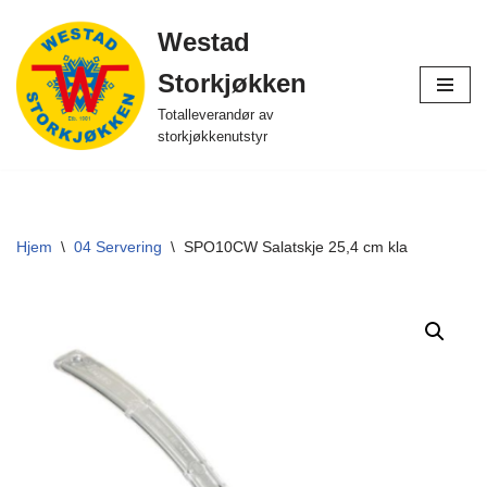
Westad
Hopp
Storkjøkken
til
innholdet
Totalleverandør av
storkjøkkenutstyr
Hjem
\
04 Servering
\
SPO10CW Salatskje 25,4 cm kla