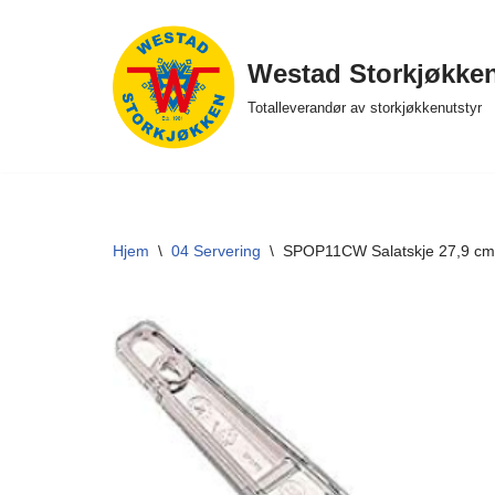
Hopp
Westad Storkjøkke
til
Totalleverandør av storkjøkkenutstyr
innholdet
Hjem
\
04 Servering
\
SPOP11CW Salatskje 27,9 cm 