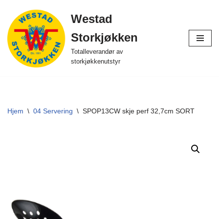
Westad
Hopp
Storkjøkken
til
innholdet
Totalleverandør av
storkjøkkenutstyr
Hjem
\
04 Servering
\
SPOP13CW skje perf 32,7cm SORT