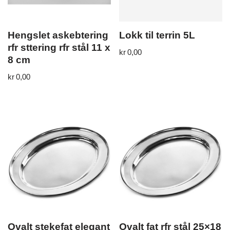
Hengslet askebtering
Lokk til terrin 5L
rfr sttering rfr stål 11 x
kr
0,00
8 cm
kr
0,00
Ovalt stekefat elegant
Ovalt fat rfr stål 25×18