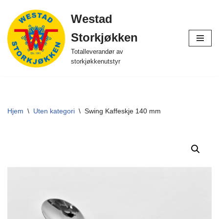
Westad
Hopp
Storkjøkken
til
innholdet
Totalleverandør av
storkjøkkenutstyr
Hjem
\
Uten kategori
\
Swing Kaffeskje 140 mm