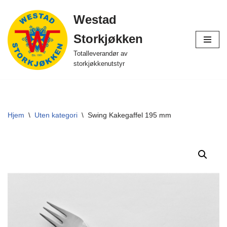
Westad
Hopp
Storkjøkken
til
innholdet
Totalleverandør av
storkjøkkenutstyr
Hjem
\
Uten kategori
\
Swing Kakegaffel 195 mm