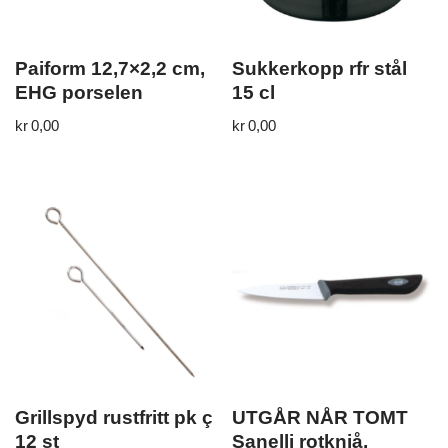
Paiform 12,7×2,2 cm,
Sukkerkopp rfr stål
EHG porselen
15 cl
kr
0,00
kr
0,00
Grillspyd rustfritt pk ç
UTGÅR NÅR TOMT
12 st
Sanelli rotkniå,