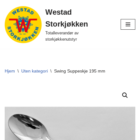
Westad
Hopp
Storkjøkken
til
innholdet
Totalleverandør av
storkjøkkenutstyr
Hjem
\
Uten kategori
\
Swing Suppeskje 195 mm