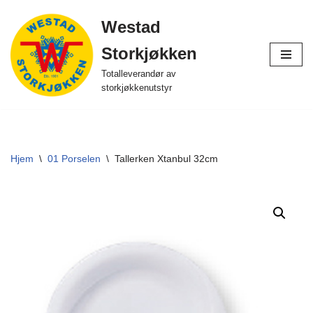
Westad
Hopp
Storkjøkken
til
innholdet
Totalleverandør av
storkjøkkenutstyr
Hjem
\
01 Porselen
\
Tallerken Xtanbul 32cm