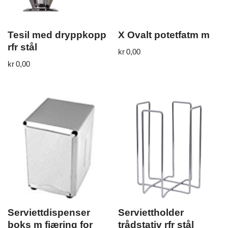
Tesil med dryppkopp
X Ovalt potetfatm m
rfr stål
kr
0,00
kr
0,00
Serviettdispenser
Serviettholder
boks m fjæring for
trådstativ rfr stål