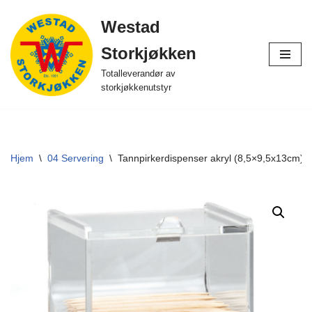
Westad
Hopp
Storkjøkken
til
innholdet
Totalleverandør av
storkjøkkenutstyr
Hjem
\
04 Servering
\
Tannpirkerdispenser akryl (8,5×9,5x13cm)