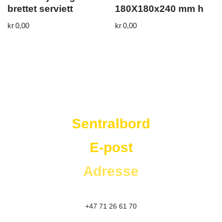
brettet serviett
180X180x240 mm h
kr
0,00
kr
0,00
Westad Storkjøkken
Sentralbord
E-post
Adresse
+47 71 26 61 70