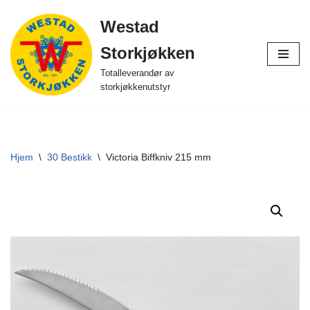
Westad
Hopp
Storkjøkken
til
innholdet
Totalleverandør av
storkjøkkenutstyr
Hjem
\
30 Bestikk
\
Victoria Biffkniv 215 mm