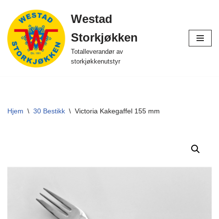
Westad
Hopp
Storkjøkken
til
innholdet
Totalleverandør av
storkjøkkenutstyr
Hjem
\
30 Bestikk
\
Victoria Kakegaffel 155 mm