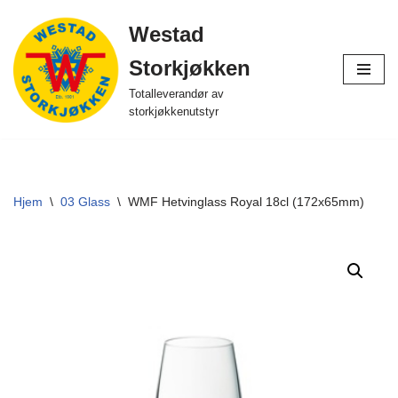
Westad
Hopp
Storkjøkken
til
innholdet
Totalleverandør av
storkjøkkenutstyr
Hjem
\
03 Glass
\
WMF Hetvinglass Royal 18cl (172x65mm)