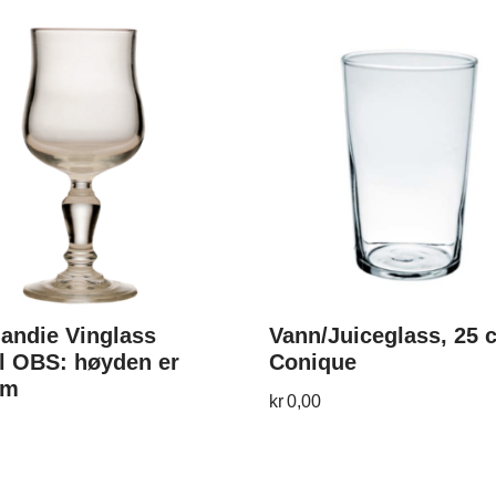
andie Vinglass
Vann/Juiceglass, 25 c
l OBS: høyden er
Conique
cm
kr
0,00