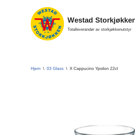
Hopp
Westad Storkjøkke
til
Totalleverandør av storkjøkkenutstyr
innholdet
Hjem
\
03 Glass
\
X Cappucino Ypsilon 22cl