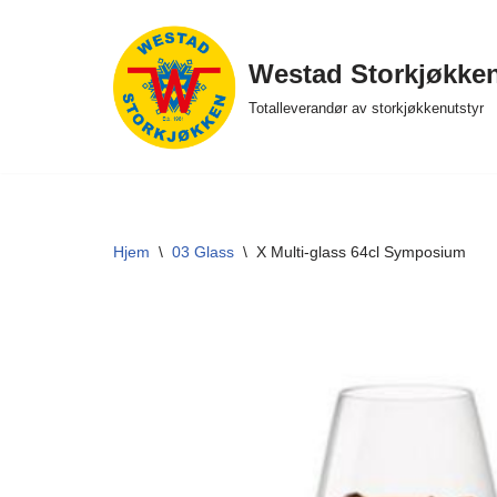
Hopp
Westad Storkjøkke
til
Totalleverandør av storkjøkkenutstyr
innholdet
Hjem
\
03 Glass
\
X Multi-glass 64cl Symposium