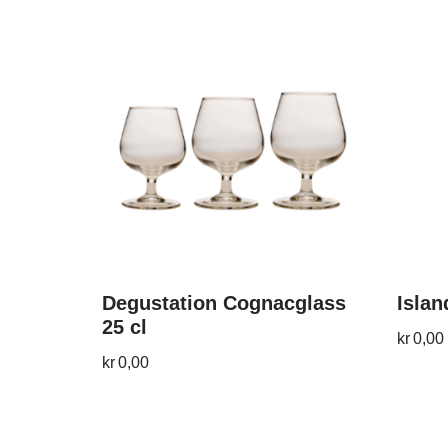
Degustation Cognacglass
Islan
25 cl
kr
0,00
kr
0,00