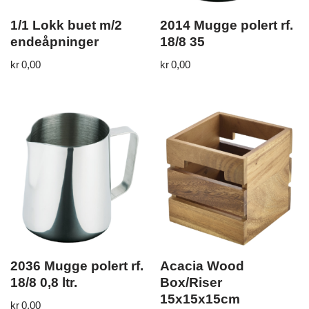
1/1 Lokk buet m/2
2014 Mugge polert rf.
endeåpninger
18/8 35
kr
0,00
kr
0,00
2036 Mugge polert rf.
Acacia Wood
18/8 0,8 ltr.
Box/Riser
15x15x15cm
kr
0,00