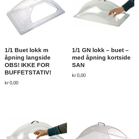
1/1 Buet lokk m
1/1 GN lokk – buet –
åpning langside
med åpning kortside
OBS! IKKE FOR
SAN
BUFFETSTATIV!
kr
0,00
kr
0,00