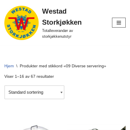
Westad
Hopp
Storkjøkken
til
innholdet
Totalleverandør av
storkjøkkenutstyr
Hjem
\
Produkter med stikkord «09 Diverse servering»
Viser 1–16 av 67 resultater