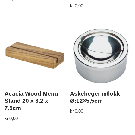
kr
0,00
Acacia Wood Menu
Askebeger m/lokk
Stand 20 x 3.2 x
Ø:12×5,5cm
7.5cm
kr
0,00
kr
0,00