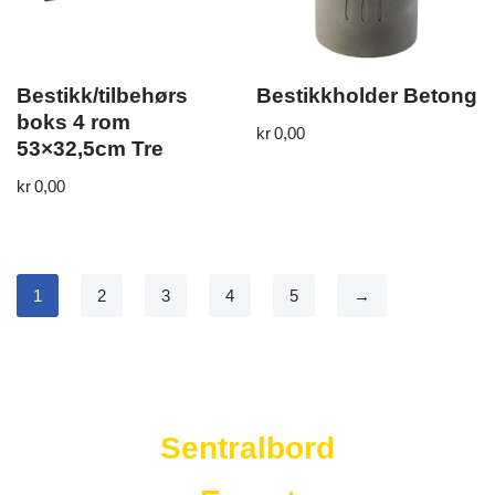
Bestikk/tilbehørs
Bestikkholder Betong
boks 4 rom
kr
0,00
53×32,5cm Tre
kr
0,00
1
2
3
4
5
→
Westad Storkjøkken
Sentralbord