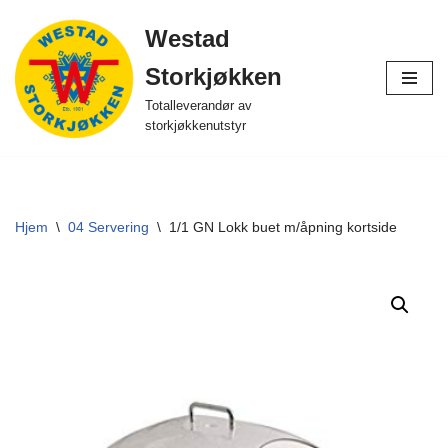
Westad
Hopp
Storkjøkken
til
innholdet
Totalleverandør av
storkjøkkenutstyr
Hjem
\
04 Servering
\
1/1 GN Lokk buet m/åpning kortside