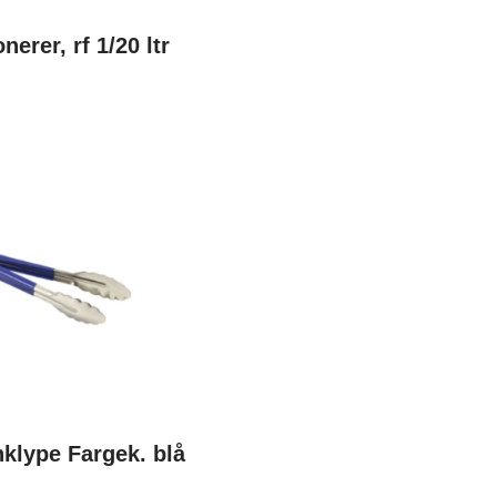
nerer, rf 1/20 ltr
klype Fargek. blå