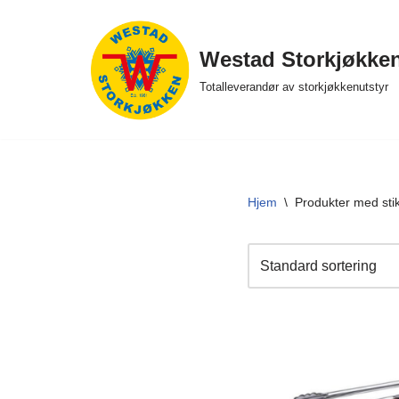
Hopp
Westad Storkjøkke
til
Totalleverandør av storkjøkkenutstyr
innholdet
Hjem
\
Produkter med sti