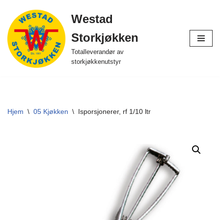
Westad
Hopp
Storkjøkken
til
innholdet
Totalleverandør av
storkjøkkenutstyr
Hjem
\
05 Kjøkken
\
Isporsjonerer, rf 1/10 ltr