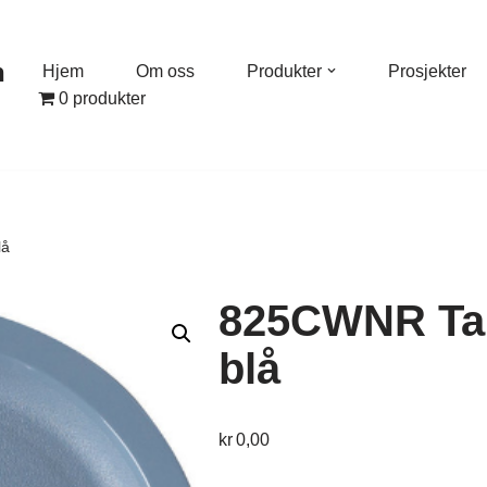
n
Hjem
Om oss
Produkter
Prosjekter
0 produkter
lå
825CWNR Tal
blå
kr
0,00