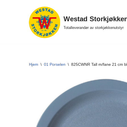
Hopp
Westad Storkjøkke
til
Totalleverandør av storkjøkkenutstyr
innholdet
Hjem
\
01 Porselen
\
825CWNR Tall m/fane 21 cm b