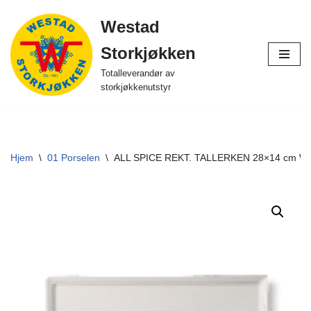
Westad
Hopp
Storkjøkken
til
innholdet
Totalleverandør av
storkjøkkenutstyr
Hjem
\
01 Porselen
\
ALL SPICE REKT. TALLERKEN 28×14 cm Wa