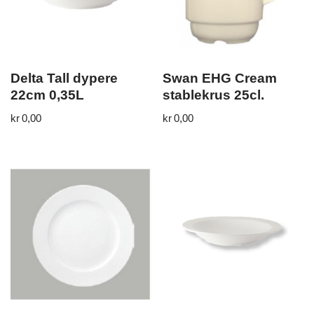
Delta Tall dypere
Swan EHG Cream
22cm 0,35L
stablekrus 25cl.
kr
0,00
kr
0,00