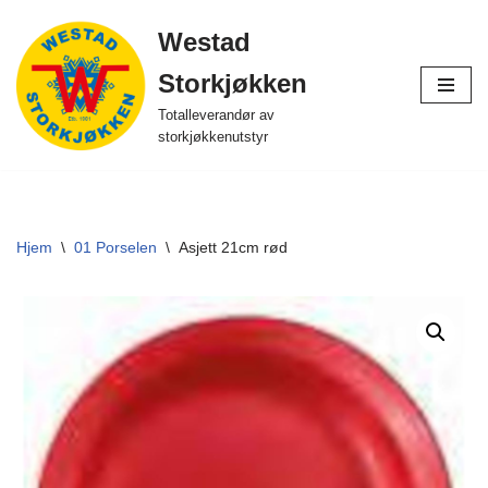
Westad
Hopp
Storkjøkken
til
innholdet
Totalleverandør av
storkjøkkenutstyr
Hjem
\
01 Porselen
\
Asjett 21cm rød