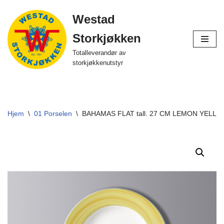
Westad
Hopp
Storkjøkken
til
innholdet
Totalleverandør av
storkjøkkenutstyr
Hjem
\
01 Porselen
\
BAHAMAS FLAT tall. 27 CM LEMON YELL