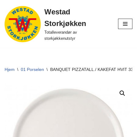
Westad
Hopp
Storkjøkken
til
innholdet
Totalleverandør av
storkjøkkenutstyr
Hjem
\
01 Porselen
\
BANQUET PIZZATALL./ KAKEFAT HVIT 33 