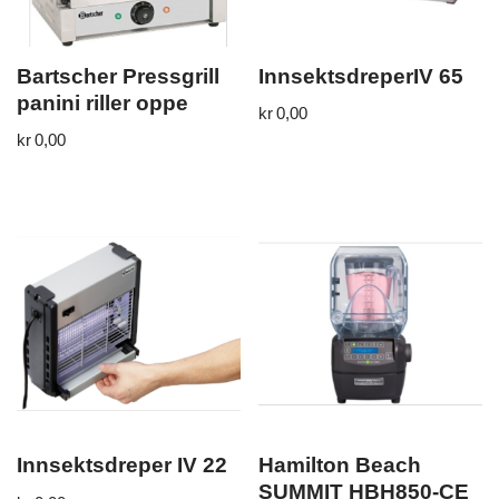
Bartscher Pressgrill
InnsektsdreperIV 65
panini riller oppe
kr
0,00
kr
0,00
Innsektsdreper IV 22
Hamilton Beach
SUMMIT HBH850-CE