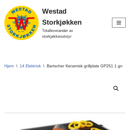
Westad
Hopp
Storkjøkken
til
innholdet
Totalleverandør av
storkjøkkenutstyr
Hjem
\
14 Elektrisk
\
Bartscher Keramisk grillplate GP251 1 gn