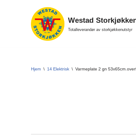
Hopp
Westad Storkjøkke
til
Totalleverandør av storkjøkkenutstyr
innholdet
Hjem
\
14 Elektrisk
\
Varmeplate 2 gn 53x65cm.overf