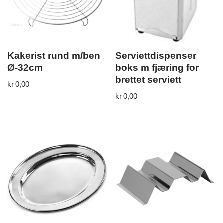
Kakerist rund m/ben
Serviettdispenser
Ø-32cm
boks m fjæring for
brettet serviett
kr
0,00
kr
0,00