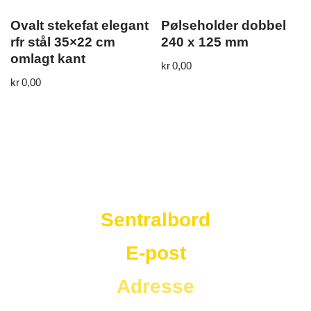
Ovalt stekefat elegant
Pølseholder dobbel
rfr stål 35×22 cm
240 x 125 mm
omlagt kant
kr
0,00
kr
0,00
Westad Storkjøkken
Sentralbord
E-post
Adresse