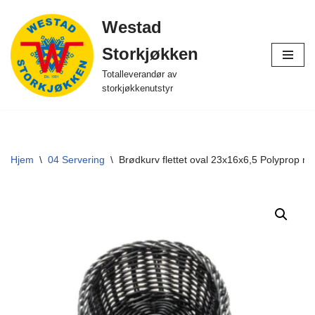
Westad
Hopp
Storkjøkken
til
innholdet
Totalleverandør av
storkjøkkenutstyr
Hjem
\
04 Servering
\
Brødkurv flettet oval 23x16x6,5 Polyprop m