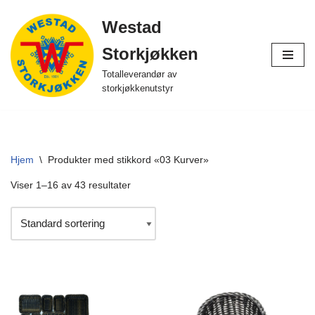
Westad
Hopp
Storkjøkken
til
innholdet
Totalleverandør av
storkjøkkenutstyr
Hjem
\
Produkter med stikkord «03 Kurver»
Viser 1–16 av 43 resultater