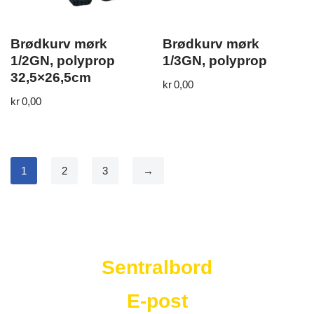
Brødkurv mørk
Brødkurv mørk
1/2GN, polyprop
1/3GN, polyprop
32,5×26,5cm
kr
0,00
kr
0,00
1
2
3
→
Westad Storkjøkken
Sentralbord
E-post