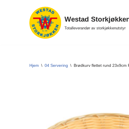
Hopp
Westad Storkjøkke
til
Totalleverandør av storkjøkkenutstyr
innholdet
Hjem
\
04 Servering
\
Brødkurv flettet rund 23x9cm 