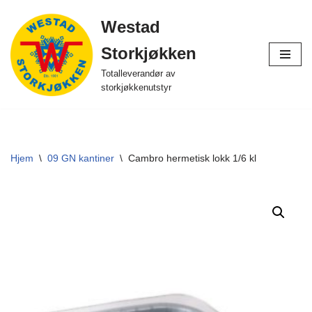
Westad
Hopp
Storkjøkken
til
innholdet
Totalleverandør av
storkjøkkenutstyr
Hjem
\
09 GN kantiner
\
Cambro hermetisk lokk 1/6 kl