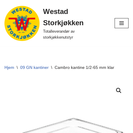
Westad
Hopp
Storkjøkken
til
innholdet
Totalleverandør av
storkjøkkenutstyr
Hjem
\
09 GN kantiner
\
Cambro kantine 1/2-65 mm klar