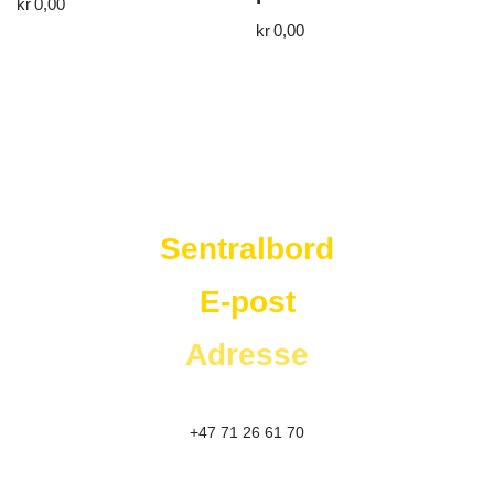
kr
0,00
kr
0,00
Westad Storkjøkken
Sentralbord
E-post
Adresse
+47 71 26 61 70