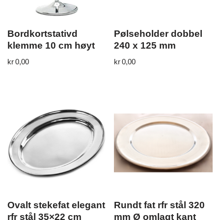
Bordkortstativd
Pølseholder dobbel
klemme 10 cm høyt
240 x 125 mm
kr
0,00
kr
0,00
Ovalt stekefat elegant
Rundt fat rfr stål 320
rfr stål 35×22 cm
mm Ø omlagt kant