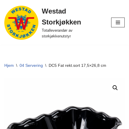
Westad
Hopp
Storkjøkken
til
innholdet
Totalleverandør av
storkjøkkenutstyr
Hjem
\
04 Servering
\
DC5 Fat rekt.sort 17,5×26,8 cm