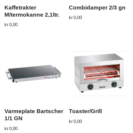
Kaffetrakter
Combidamper 2/3 gn
M/termokanne 2,1ltr.
kr
0,00
kr
0,00
Varmeplate Bartscher
Toaster/Grill
1/1 GN
kr
0,00
kr
0,00