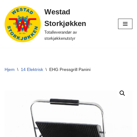
Westad
Hopp
Storkjøkken
til
innholdet
Totalleverandør av
storkjøkkenutstyr
Hjem
\
14 Elektrisk
\
EHG Pressgrill Panini