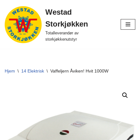
Westad
Hopp
Storkjøkken
til
innholdet
Totalleverandør av
storkjøkkenutstyr
Hjem
\
14 Elektrisk
\
Vaffeljern Åviken! Hvit 1000W