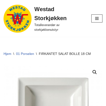
Westad
Hopp
Storkjøkken
til
innholdet
Totalleverandør av
storkjøkkenutstyr
Hjem
\
01 Porselen
\
FIRKANTET SALAT BOLLE 18 CM