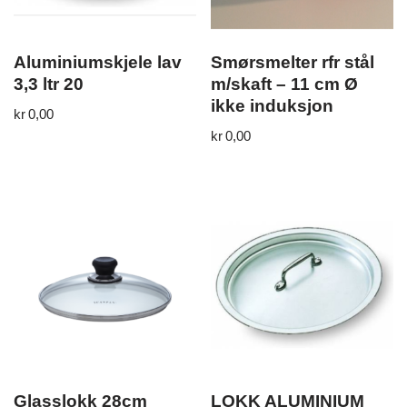
Aluminiumskjele lav
Smørsmelter rfr stål
3,3 ltr 20
m/skaft – 11 cm Ø
ikke induksjon
kr
0,00
kr
0,00
Glasslokk 28cm
LOKK ALUMINIUM