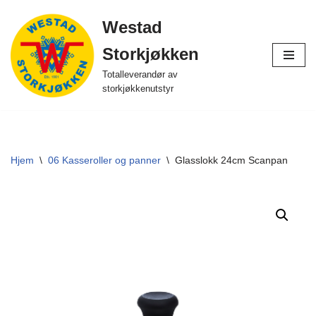
Westad
Hopp
Storkjøkken
til
innholdet
Totalleverandør av
storkjøkkenutstyr
Hjem
\
06 Kasseroller og panner
\
Glasslokk 24cm Scanpan