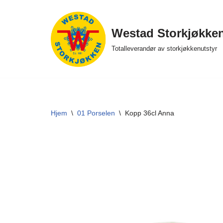
Hopp
Westad Storkjøkke
til
Totalleverandør av storkjøkkenutstyr
innholdet
Hjem
\
01 Porselen
\
Kopp 36cl Anna