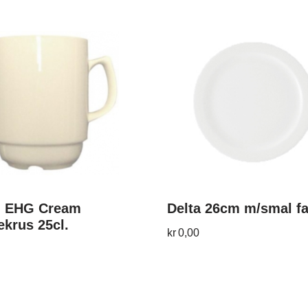
 EHG Cream
Delta 26cm m/smal f
ekrus 25cl.
kr
0,00