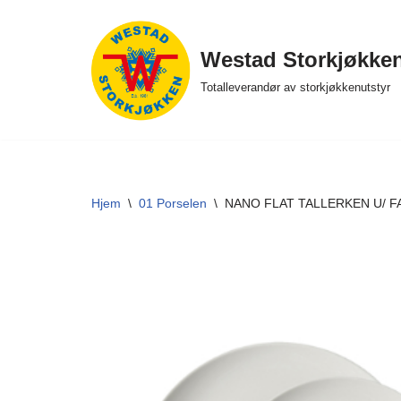
Hopp
Westad Storkjøkke
til
Totalleverandør av storkjøkkenutstyr
innholdet
Hjem
\
01 Porselen
\
NANO FLAT TALLERKEN U/ F