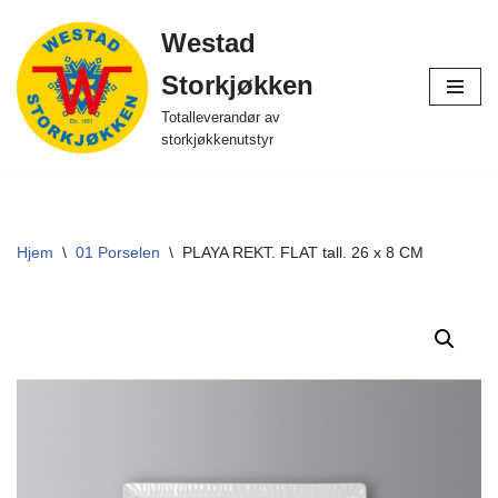
Westad
Hopp
Storkjøkken
til
innholdet
Totalleverandør av
storkjøkkenutstyr
Hjem
\
01 Porselen
\
PLAYA REKT. FLAT tall. 26 x 8 CM