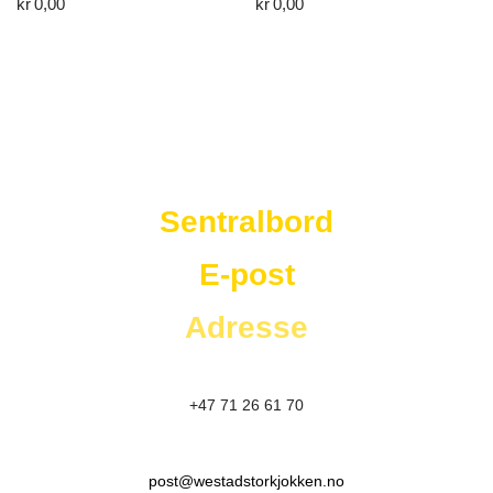
kr
0,00
kr
0,00
Westad Storkjøkken
Sentralbord
E-post
Adresse
+47 71 26 61 70
post@westadstorkjokken.no