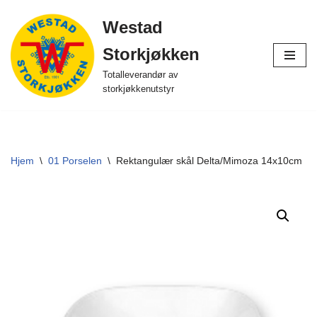
Westad
Hopp
Storkjøkken
til
innholdet
Totalleverandør av
storkjøkkenutstyr
Hjem
\
01 Porselen
\
Rektangulær skål Delta/Mimoza 14x10cm