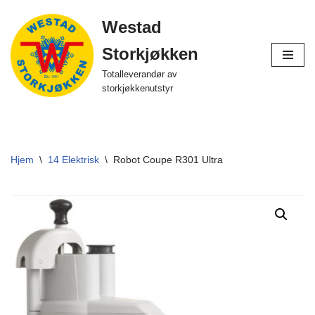
Westad
Hopp
Storkjøkken
til
innholdet
Totalleverandør av
storkjøkkenutstyr
Hjem
\
14 Elektrisk
\
Robot Coupe R301 Ultra