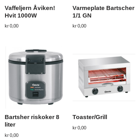
Vaffeljern Åviken!
Varmeplate Bartscher
Hvit 1000W
1/1 GN
kr
0,00
kr
0,00
Bartsher riskoker 8
Toaster/Grill
liter
kr
0,00
kr
0,00