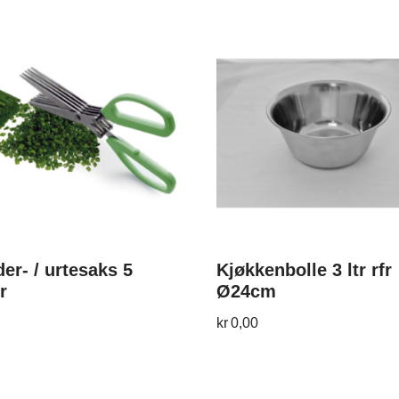
er- / urtesaks 5
Kjøkkenbolle 3 ltr rfr
r
Ø24cm
kr
0,00