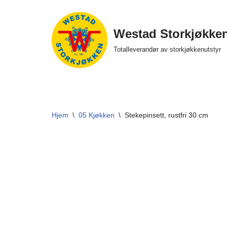
Hopp
Westad Storkjøkke
til
Totalleverandør av storkjøkkenutstyr
innholdet
Hjem
\
05 Kjøkken
\
Stekepinsett, rustfri 30 cm