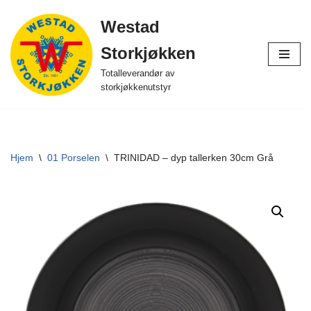
Westad
Hopp
Storkjøkken
til
innholdet
Totalleverandør av
storkjøkkenutstyr
Hjem
\
01 Porselen
\
TRINIDAD – dyp tallerken 30cm Grå