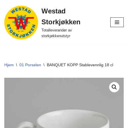
Westad
Hopp
Storkjøkken
til
innholdet
Totalleverandør av
storkjøkkenutstyr
Hjem
\
01 Porselen
\
BANQUET KOPP Stablevennlig 18 cl