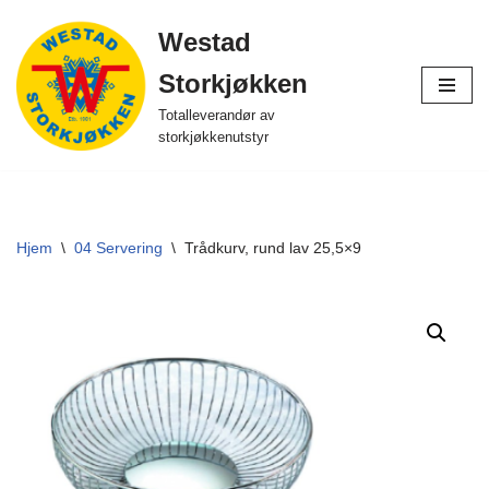
Westad
Hopp
Storkjøkken
til
innholdet
Totalleverandør av
storkjøkkenutstyr
Hjem
\
04 Servering
\
Trådkurv, rund lav 25,5×9