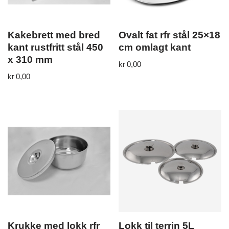
Kakebrett med bred
Ovalt fat rfr stål 25×18
kant rustfritt stål 450
cm omlagt kant
x 310 mm
kr
0,00
kr
0,00
Krukke med lokk rfr
Lokk til terrin 5L