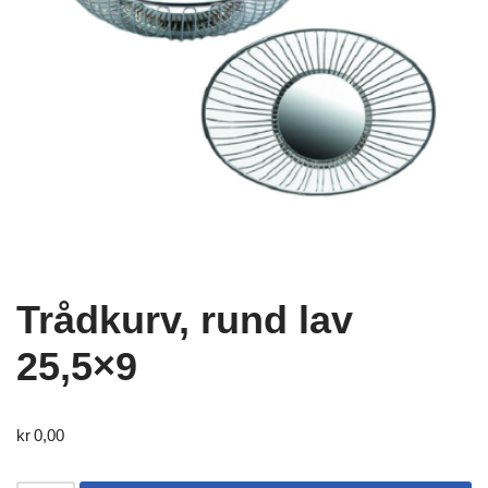
Trådkurv, rund lav
25,5×9
kr
0,00